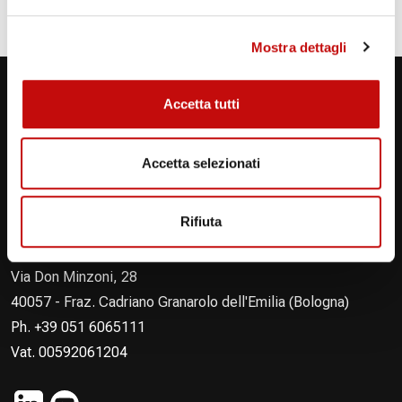
A competent local team works closely
with you.
Mostra dettagli
Contact us
Accetta tutti
Accetta selezionati
Rifiuta
Flodraulic Industrial Srl
Via Don Minzoni, 28
40057 - Fraz. Cadriano Granarolo dell'Emilia (Bologna)
Ph. +39 051 6065111
Vat. 00592061204