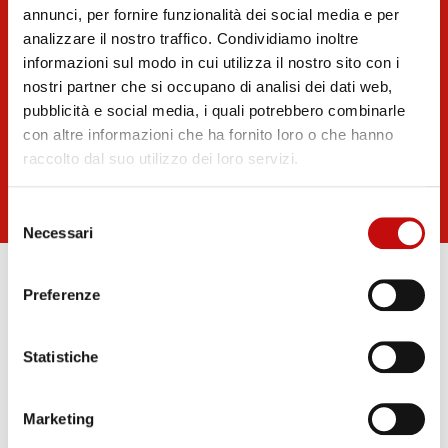
annunci, per fornire funzionalità dei social media e per
Stay Tuned!
analizzare il nostro traffico. Condividiamo inoltre
informazioni sul modo in cui utilizza il nostro sito con i
Stay up to date with the latest FD Industrial news
nostri partner che si occupano di analisi dei dati web,
pubblicità e social media, i quali potrebbero combinarle
con altre informazioni che ha fornito loro o che hanno
Subscribe to Newsletter!
raccolto dal suo utilizzo dei loro servizi.
Selezione
Necessari
del
consenso
Preferenze
Statistiche
How can we help you?
Marketing